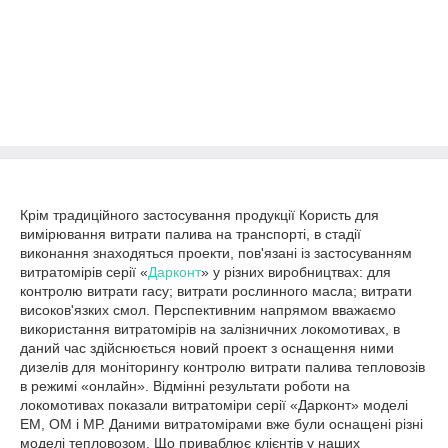
Крім традиційного застосування продукції Користь для
вимірювання витрати палива на транспорті, в стадії
виконання знаходяться проекти, пов'язані із застосуванням
витратомірів серії «
Дарконт
» у різних виробництвах: для
контролю витрати гасу; витрати рослинного масла; витрати
високов'язких смол. Перспективним напрямом вважаємо
використання витратомірів на залізничних локомотивах, в
даний час здійснюється новий проект з оснащення ними
дизелів для моніторингу контролю витрати палива тепловозів
в режимі «онлайн». Відмінні результати роботи на
локомотивах показали витратоміри серії «Дарконт» моделі
ЕМ, ОМ і МР. Даними витратомірами вже були оснащені різні
моделі тепловозом. Що приваблює клієнтів у наших