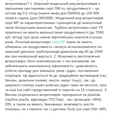
витратомірах? 1. Широкий модельний ряд витратомірів з
овальними шестернями серії ОМ по продуктивності – це
потоки від 0,5 л/год (нижня межа для ЕМ004) до 150 000
літрів в годину (для ОМ100Е). Модельний ряд витратомірів
серії MP за характеристиками і принципом дії аналогічний
своїм білоруським аналогам. Турбінні витратоміри серії ТР
практично не мають верхньої межі продуктивності (до 7000
куб. м/год) при цінах нижче європейських аналогів в кілька
разів. Лопатеві витратоміри
серії DP
також не мають
обмежень на продуктивність і можуть встановлюватися на
широкий діапазон трубопроводів діаметром від 40 до 2500
мм при мінімальній вартості. 2. Можливість виготовлення
витратоміра і його комплектуючих з тих матеріалів, які
забезпечують максимальну ефективність і довговічність
роботи приладу для зовнішніх умов і рідин, поставлених
покупцем. Це відноситься як до традиційних вуглеводнів (гас,
бензин, дизельне паливо, масло, мазут тощо), так і до
широкого спектру інших робочих рідин таких як кислоти, луги
та інші (на сайті представлений їх перелік на 15 сторінках). 3.
Висока опціонально витратомірів: приєднання як різьбові
(трубна різьба, відповідає ГОСТам) , так і фланцеві –ANSI,
DIN, а також на вимогу Замовника; можливість зняття
показань, як з геркона так і з датчика Холу (на серії ОМ і МР),