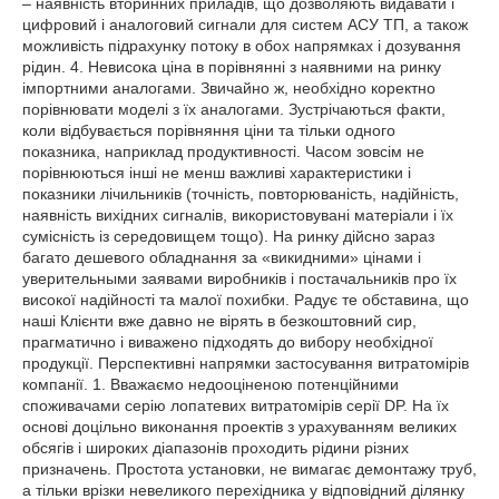
– наявність вторинних приладів, що дозволяють видавати і
цифровий і аналоговий сигнали для систем АСУ ТП, а також
можливість підрахунку потоку в обох напрямках і дозування
рідин. 4. Невисока ціна в порівнянні з наявними на ринку
імпортними аналогами. Звичайно ж, необхідно коректно
порівнювати моделі з їх аналогами. Зустрічаються факти,
коли відбувається порівняння ціни та тільки одного
показника, наприклад продуктивності. Часом зовсім не
порівнюються інші не менш важливі характеристики і
показники лічильників (точність, повторюваність, надійність,
наявність вихідних сигналів, використовувані матеріали і їх
сумісність із середовищем тощо). На ринку дійсно зараз
багато дешевого обладнання за «викидними» цінами і
уверительными заявами виробників і постачальників про їх
високої надійності та малої похибки. Радує те обставина, що
наші Клієнти вже давно не вірять в безкоштовний сир,
прагматично і виважено підходять до вибору необхідної
продукції. Перспективні напрямки застосування витратомірів
компанії. 1. Вважаємо недооціненою потенційними
споживачами серію лопатевих витратомірів серії DP. На їх
основі доцільно виконання проектів з урахуванням великих
обсягів і широких діапазонів проходить рідини різних
призначень. Простота установки, не вимагає демонтажу труб,
а тільки врізки невеликого перехідника у відповідний ділянку