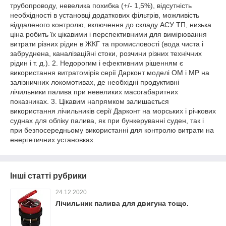
трубопроводу, невелика похибка (+/- 1,5%), відсутність
необхідності в установці додаткових фільтрів, можливість
віддаленого контролю, включення до складу АСУ ТП, низька
ціна робить їх цікавими і перспективними для вимірювання
витрати різних рідин в ЖКГ та промисловості (вода чиста і
забруднена, каналізаційні стоки, розчини різних технічних
рідин і т. д.). 2. Недорогим і ефективним рішенням є
використання витратомірів серії Дарконт моделі ОМ і МР на
залізничних локомотивах, де необхідні продуктивні
лічильники палива при невеликих масогабаритних
показниках. 3. Цікавим напрямком залишається
використання лічильників серії Дарконт на морських і річкових
суднах для обліку палива, як при бункеруванні суден, так і
при безпосередньому використанні для контролю витрати на
енергетичних установках.
Інші статті рубрики
24.12.2020
Лічильник палива для двигуна тощо.