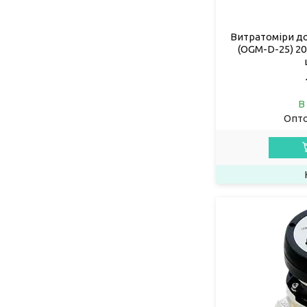
Витратоміри д
(OGM-D-25) 20
В
Опто