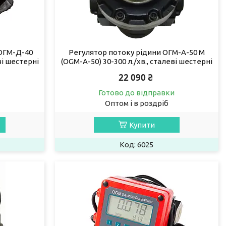
ОГМ-Д-40
Регулятор потоку рідини ОГМ-А-50 М
ві шестерні
(OGM-А-50) 30-300 л./хв., сталеві шестерні
22 090 ₴
Готово до відправки
Оптом і в роздріб
Купити
6025