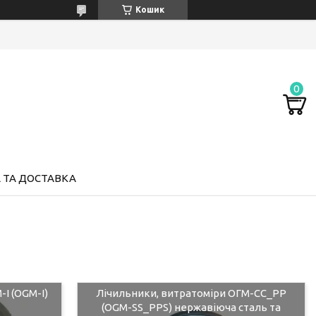
Кошик
 ТА ДОСТАВКА
І (OGM-I)
Лічильники, витратоміри ОГМ-СС_РР
(OGM-SS_PPS) нержавіюча сталь та