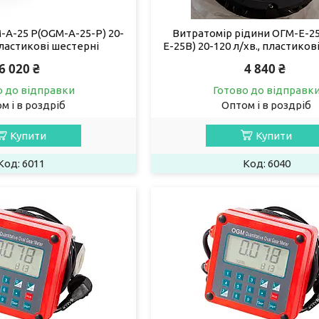
-А-25 Р(OGM-А-25-Р) 20-
Витратомір рідини ОГМ-Е-2
пластикові шестерні
Е-25B) 20-120 л/хв., пластиков
6 020 ₴
4 840 ₴
о до відправки
Готово до відправк
м і в роздріб
Оптом і в роздріб
Купити
Купити
6011
6040