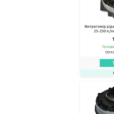
Витратомір рід
25-250 л./х
Готов
Опто