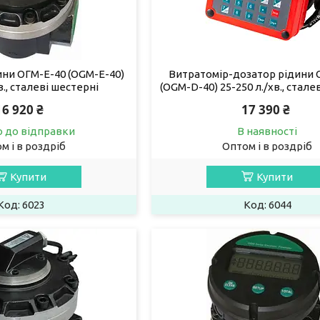
ини ОГМ-Е-40 (OGM-Е-40)
Витратомір-дозатор рідини 
в., сталеві шестерні
(OGM-D-40) 25-250 л./хв., стале
16 920 ₴
17 390 ₴
о до відправки
В наявності
м і в роздріб
Оптом і в роздріб
Купити
Купити
6023
6044