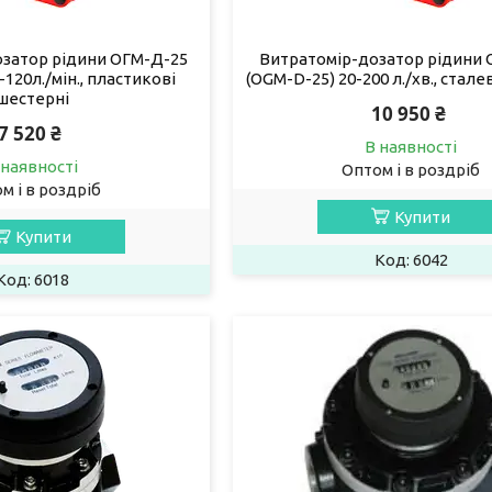
озатор рідини ОГМ-Д-25
Витратомір-дозатор рідини 
-120л./мін., пластикові
(OGM-D-25) 20-200 л./хв., стале
шестерні
10 950 ₴
7 520 ₴
В наявності
 наявності
Оптом і в роздріб
м і в роздріб
Купити
Купити
6042
6018