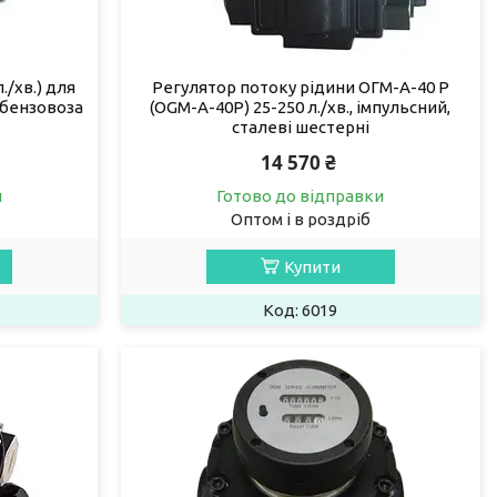
./хв.) для
Регулятор потоку рідини ОГМ-А-40 Р
 бензовоза
(OGM-A-40P) 25-250 л./хв., імпульсний,
сталеві шестерні
14 570 ₴
и
Готово до відправки
Оптом і в роздріб
Купити
6019