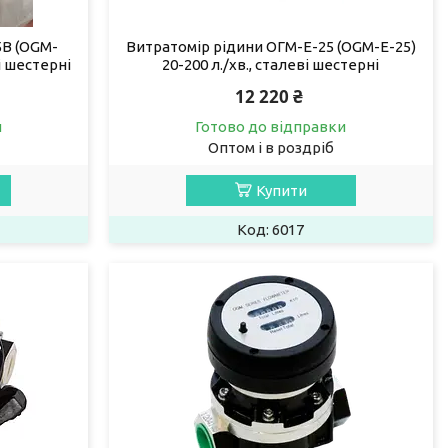
5В (OGM-
Витратомір рідини ОГМ-Е-25 (OGM-Е-25)
і шестерні
20-200 л./хв., сталеві шестерні
12 220 ₴
и
Готово до відправки
Оптом і в роздріб
Купити
6017