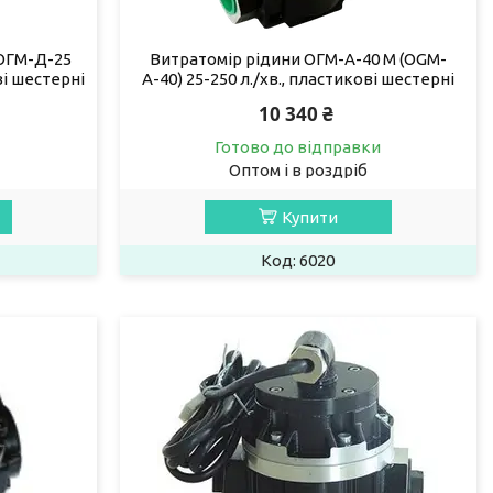
ОГМ-Д-25
Витратомір рідини ОГМ-А-40 М (OGM-
ві шестерні
А-40) 25-250 л./хв., пластикові шестерні
10 340 ₴
Готово до відправки
Оптом і в роздріб
Купити
6020