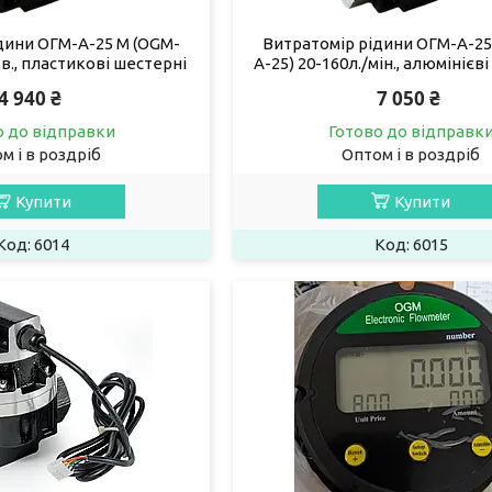
дини ОГМ-А-25 М (OGM-
Витратомір рідини ОГМ-А-25
хв., пластикові шестерні
А-25) 20-160л./мін., алюмінієві
4 940 ₴
7 050 ₴
о до відправки
Готово до відправк
м і в роздріб
Оптом і в роздріб
Купити
Купити
6014
6015