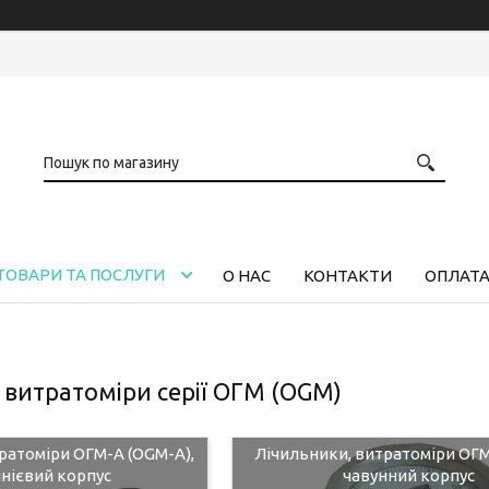
ТОВАРИ ТА ПОСЛУГИ
О НАС
КОНТАКТИ
ОПЛАТА
 витратоміри серії ОГМ (OGM)
ратоміри ОГМ-А (OGM-A),
Лічильники, витратоміри ОГМ-
нієвий корпус
чавунний корпус