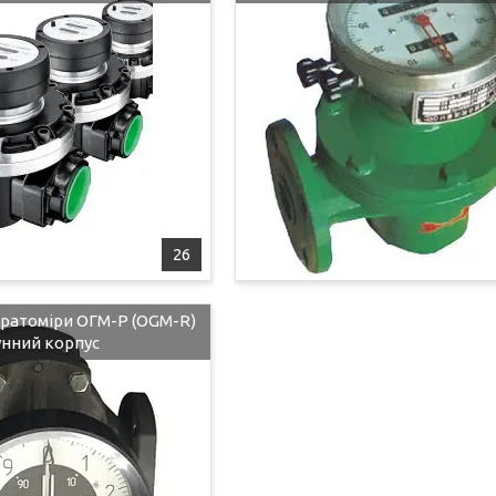
26
тратоміри ОГМ-Р (OGM-R)
унний корпус