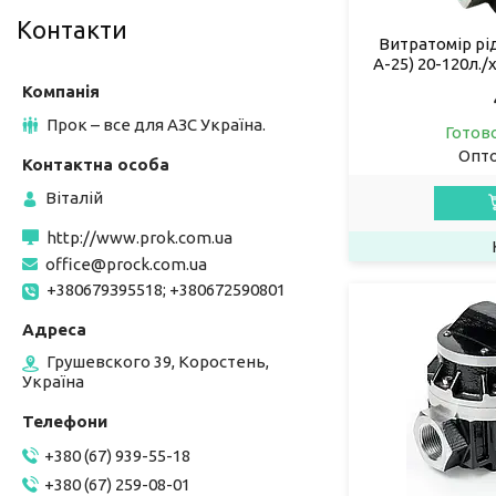
Контакти
Витратомір рі
А-25) 20-120л./
Прок – все для АЗС Україна.
Готов
Опто
Віталій
http://www.prok.com.ua
office@prock.com.ua
+380679З95518; +380672590801
Грушевского 39, Коростень,
Україна
+380 (67) 939-55-18
+380 (67) 259-08-01