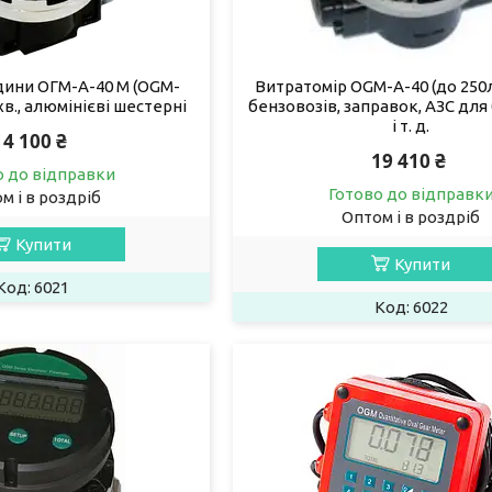
дини ОГМ-А-40 М (OGM-
Витратомір OGM-А-40 (до 250л
/хв., алюмінієві шестерні
бензовозів, заправок, АЗС для
і т. д.
14 100 ₴
19 410 ₴
о до відправки
Готово до відправк
м і в роздріб
Оптом і в роздріб
Купити
Купити
6021
6022