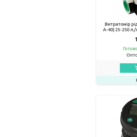
Витратомір рі
А-40) 25-250 л.
Готов
Опто