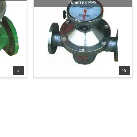
пластик PPS
3
19