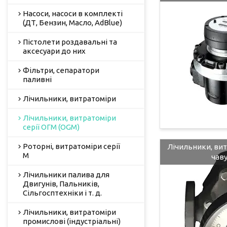
Насоси, насоси в комплекті
(ДТ, Бензин, Масло, AdBlue)
Пістолети роздавальні та
аксесуари до них
Фільтри, сепаратори
паливні
Лічильники, витратоміри
Лічильники, витратоміри
серії ОГМ (OGM)
Роторні, витратоміри серії
Лічильники, ви
М
чав
Лічильники палива для
Двигунів, Пальників,
Сільгосптехніки і т. д.
Лічильники, витратоміри
промислові (індустріальні)