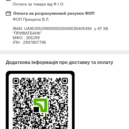
Оплата за товари від Ф.І.О.
Оплата на розрахунковий рахунок ФОП
ФОП Прищепа В.Л.

IBAN: UA953052990000026006036405494  у АТ КБ 
"ПРИВАТБАНК"

МФО : 305299  

ІПН : 2997807796
Додаткова інформація про доставку та оплату