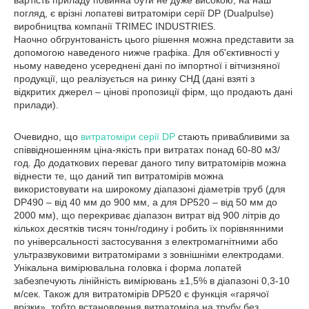
вартість приладу повинна бути не дуже високою, на наш
погляд, є врізні лопатеві витратоміри серії DP (Dualpulse)
виробництва компанії TRIMEC INDUSTRIES.
Наочно обгрунтованість цього рішення можна представити за
допомогою наведеного нижче графіка. Для об'єктивності у
ньому наведено усереднені дані по імпортної і вітчизняної
продукції, що реалізується на ринку СНД (дані взяті з
відкритих джерел – цінові пропозиції фірм, що продають дані
прилади).
Очевидно, що
витратоміри серії DP
стають привабливими за
співвідношенням ціна-якість при витратах понад 60-80 м3/
год. До додаткових переваг даного типу витратомірів можна
віднести те, що даний тип витратомірів можна
використовувати на широкому діапазоні діаметрів труб (для
DP490 – від 40 мм до 900 мм, а для DP520 – від 50 мм до
2000 мм), що перекриває діапазон витрат від 900 літрів до
кількох десятків тисяч тонн/годину і робить їх порівнянними
по універсальності застосування з електромагнітними або
ультразвуковими витратомірами з зовнішніми електродами.
Унікальна вимірювальна головка і форма лопатей
забезпечують лінійність вимірювань ±1,5% в діапазоні 0,3-10
м/сек. Також для витратомірів DP520 є функція «гарячої
врізки», тобто встановлення витратоміра на трубу без