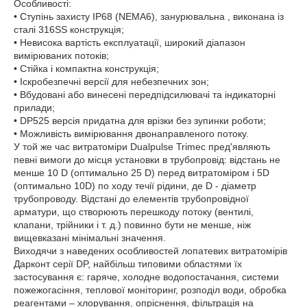
Особливості:
• Ступінь захисту IP68 (NEMA6), занурювальна , виконана із
сталі 316SS конструкція;
• Невисока вартість експлуатації, широкий діапазон
вимірюваних потоків;
• Стійка і компактна конструкція;
• Іскробезпечні версії для небезпечних зон;
• Вбудовані або винесені передпідсилювачі та індикаторні
прилади;
• DP525 версія придатна для врізки без зупинки роботи;
• Можливість вимірювання двонаправленого потоку.
У той же час витратоміри Dualpulse Trimec пред'являють
певні вимоги до місця установки в трубопровід: відстань не
менше 10 D (оптимально 25 D) перед витратоміром і 5D
(оптимально 10D) по ходу течії рідини, де D - діаметр
трубопроводу. Відстані до елементів трубопровідної
арматури, що створюють перешкоду потоку (вентилі,
клапани, трійники і т. д.) повинно бути не менше, ніж
вищевказані мінімальні значення.
Виходячи з наведених особливостей лопатевих витратомірів
Дарконт серії DP, найбільш типовими областями їх
застосування є: гаряче, холодне водопостачання, системи
пожежогасіння, теплової моніторинг, розподіл води, обробка
реагентами – хлорування, опріснення, фільтрація на