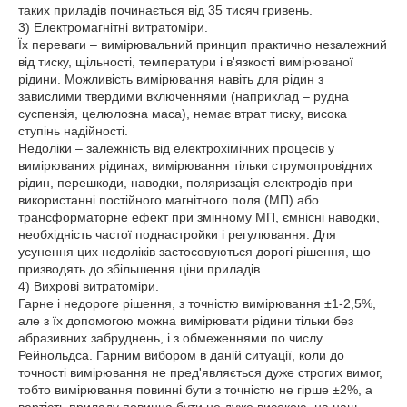
таких приладів починається від 35 тисяч гривень.
3) Електромагнітні витратоміри.
Їх переваги – вимірювальний принцип практично незалежний
від тиску, щільності, температури і в'язкості вимірюваної
рідини. Можливість вимірювання навіть для рідин з
завислими твердими включеннями (наприклад – рудна
суспензія, целюлозна маса), немає втрат тиску, висока
ступінь надійності.
Недоліки – залежність від електрохімічних процесів у
вимірюваних рідинах, вимірювання тільки струмопровідних
рідин, перешкоди, наводки, поляризація електродів при
використанні постійного магнітного поля (МП) або
трансформаторне ефект при змінному МП, ємнісні наводки,
необхідність частої поднастройки і регулювання. Для
усунення цих недоліків застосовуються дорогі рішення, що
призводять до збільшення ціни приладів.
4) Вихрові витратоміри.
Гарне і недороге рішення, з точністю вимірювання ±1-2,5%,
але з їх допомогою можна вимірювати рідини тільки без
абразивних забруднень, і з обмеженнями по числу
Рейнольдса. Гарним вибором в даній ситуації, коли до
точності вимірювання не пред'являється дуже строгих вимог,
тобто вимірювання повинні бути з точністю не гірше ±2%, а