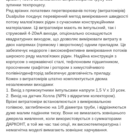
зупинки техпроцесу.
Ряд врізних лопатевих перетворювачів потоку (витратомірів)
Dualpulse поєднує перевірений метод вимірювання швидкості
потоку малов'язких рідин з сучасними конструкційними
матеріалами. Ці витратоміри мають як імпульсний, так і
струмовий 4-20мА виходи, опціонально оснащуються
квадратурних виходом, що дозволяє вимірювати витрату в
двох напрямах (прямому і зворотному) одним приладом. Це
забезпечує недороге і високоефективне вимірювання потоків
широкого ряду малов'язких рідин. Надійна конструкція з
корпусом з нержавіючої сталі, тефлоновим підшипником,
просоченим графітом і ротором з химустойчивого
полівінілденфторід забезпечує довговічність приладу.
Кожен з витратомірів штатно комплектується двома
незалежними виходами:
1. Вихід з прямокутними імпульсами напруги 1,5 V х 10 μсек.
2. Вихід на датчик Холла (NPN з відкритим колектором).
Врізні витратоміри встановлюються з вимірювальною
голівкою, заглибленою на 1/8 діаметра труби, і відрізняються
дуже малим падінням тиску. Вони не вимагають зовнішнього
джерела живлення, коли використовується з сумматорами
ДАРКОНТ, в той же час такі опції, як високотемпературна і
немагнітна моделі вимагають зовнішнє харчування.