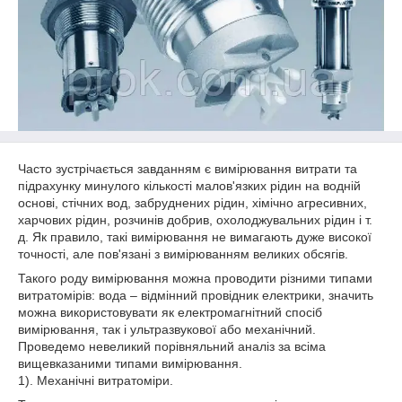
Часто зустрічається завданням є вимірювання витрати та
підрахунку минулого кількості малов'язких рідин на водній
основі, стічних вод, забруднених рідин, хімічно агресивних,
харчових рідин, розчинів добрив, охолоджувальних рідин і т.
д. Як правило, такі вимірювання не вимагають дуже високої
точності, але пов'язані з вимірюванням великих обсягів.
Такого роду вимірювання можна проводити різними типами
витратомірів: вода – відмінний провідник електрики, значить
можна використовувати як електромагнітний спосіб
вимірювання, так і ультразвукової або механічний.
Проведемо невеликий порівняльний аналіз за всіма
вищевказаними типами вимірювання.
1). Механічні витратоміри.