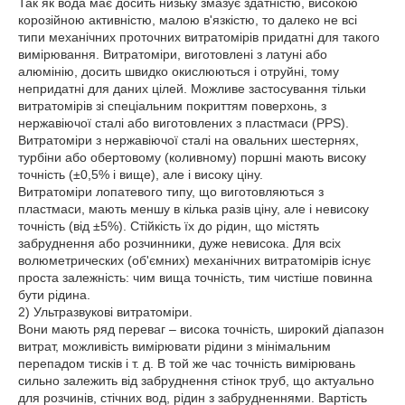
Так як вода має досить низьку змазує здатністю, високою
корозійною активністю, малою в'язкістю, то далеко не всі
типи механічних проточних витратомірів придатні для такого
вимірювання. Витратоміри, виготовлені з латуні або
алюмінію, досить швидко окислюються і отруйні, тому
непридатні для даних цілей. Можливе застосування тільки
витратомірів зі спеціальним покриттям поверхонь, з
нержавіючої сталі або виготовлених з пластмаси (PPS).
Витратоміри з нержавіючої сталі на овальних шестернях,
турбіни або обертовому (коливному) поршні мають високу
точність (±0,5% і вище), але і високу ціну.
Витратоміри лопатевого типу, що виготовляються з
пластмаси, мають меншу в кілька разів ціну, але і невисоку
точність (від ±5%). Стійкість їх до рідин, що містять
забруднення або розчинники, дуже невисока. Для всіх
волюметрических (об'ємних) механічних витратомірів існує
проста залежність: чим вища точність, тим чистіше повинна
бути рідина.
2) Ультразвукові витратоміри.
Вони мають ряд переваг – висока точність, широкий діапазон
витрат, можливість вимірювати рідини з мінімальним
перепадом тисків і т. д. В той же час точність вимірювань
сильно залежить від забруднення стінок труб, що актуально
для розчинів, стічних вод, рідин з забрудненнями. Вартість