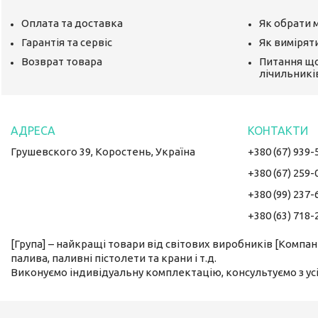
Оплата та доставка
Як обрати 
Гарантія та сервіс
Як вимірят
Возврат товара
Питання щ
лічильникі
Грушевского 39, Коростень, Україна
+380 (67) 939-
+380 (67) 259-
+380 (99) 237-
+380 (63) 718-
[Група] – найкращі товари від світових виробників [Компан
палива, паливні пістолети та крани і т.д.
Виконуємо індивідуальну комплектацію, консультуємо з усіх