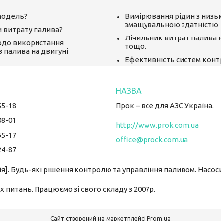
модель?
Вимірювання рідин з низ
змащувальною здатністю
и витрату палива?
Лічильник витрат палива 
одо використання
тощо.
в палива на двигуні
Ефективність систем кон
55-18
Прок – все для АЗС Україна.
08-01
http://www.prok.com.ua
65-17
office@prock.com.ua
24-87
ія]. Будь-які рішення контролю та управління паливом. Насоси
 питань. Працюємо зі свого складу з 2007р.
Сайт створений на маркетплейсі
Prom.ua