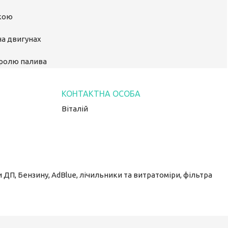
ькою
на двигунах
тролю палива
Віталій
 ДП, Бензину, AdBlue, лічильники та витратоміри, фільтра