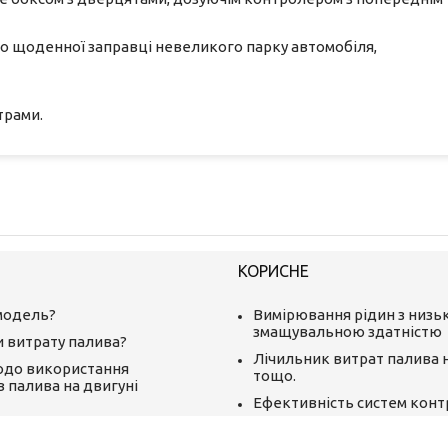
 щоденної заправці невеликого парку автомобіля,
трами.
КОРИСНЕ
модель?
Вимірювання рідин з низ
змащувальною здатністю
и витрату палива?
Лічильник витрат палива 
одо використання
тощо.
в палива на двигуні
Ефективність систем кон