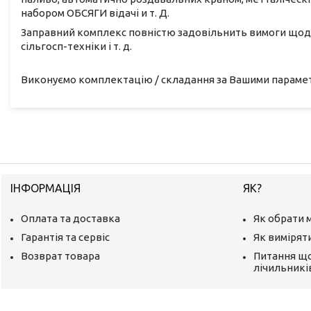
набором ОБСЯГИ відачі и т. Д.
Заправний комплекс повністю задовільнить вимоги щодо
сільгосп-техніки і т. д.
Виконуємо комплектацію / складання за Вашими параме
ІНФОРМАЦІЯ
ЯК?
Оплата та доставка
Як обрати 
Гарантія та сервіс
Як вимірят
Возврат товара
Питання щ
лічильникі