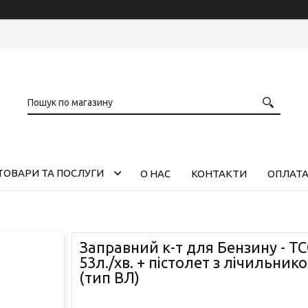
ТОВАРИ ТА ПОСЛУГИ
О НАС
КОНТАКТИ
ОПЛАТА
Заправний к-т для Бензину - ТС
53л./хв. + пістолет з лічильник
(тип ВЛ)