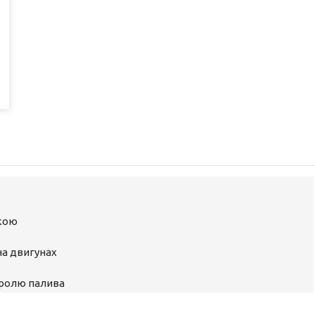
ькою
на двигунах
тролю палива