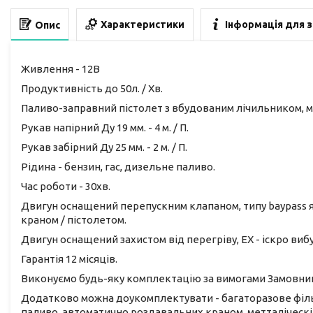
Характеристики
Інформація для 
Опис
Живлення - 12В
Продуктивність до 50л. / Хв.
Паливо-заправний пістолет з вбудованим лічильником, ме
Рукав напірний Ду 19 мм. - 4 м. / П.
Рукав забірний Ду 25 мм. - 2 м. / П.
Рідина - бензин, гас, дизельне паливо.
Час роботи - 30хв.
Двигун оснащений перепускним клапаном, типу baypass я
краном / пістолетом.
Двигун оснащений захистом від перегріву, ЕХ - іскро ви
Гарантія 12 місяців.
Виконуємо будь-яку комплектацію за вимогами Замовни
Додатково можна доукомплектувати - багаторазове філ
паливо, автоматично роздавальних краном, метталіческ