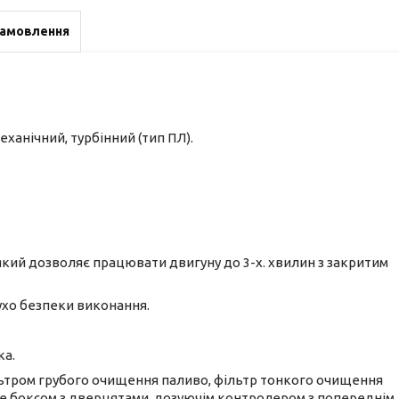
замовлення
ханічний, турбінний (тип ПЛ).
кий дозволяє працювати двигуну до 3-х. хвилин з закритим
бухо безпеки виконання.
ка.
ьтром грубого очищення паливо, фільтр тонкого очищення
іе боксом з дверцятами, дозуючім контролером з попереднім