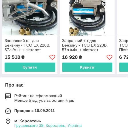
Заправний к-т для
Заправний к-т для
Запр
Бензину - ТСО ЕХ 220В,
Бензину - ТСО ЕХ 220В,
ТСО 
57л./мін. + пістолет
57л./мін. + пістолет
Піст
роздатковий механічний
роздатковий А-80 (ZVA)
меха
15 510
16 920
6 7
₴
₴
автоматичний з відсічкою
Купити
Купити
Про нас
Рейтинг не сформований
Менше 5 відгуків за останній рік
Працює з 16.09.2011
м. Коростень
Грушевского 39, Коростень, Україна