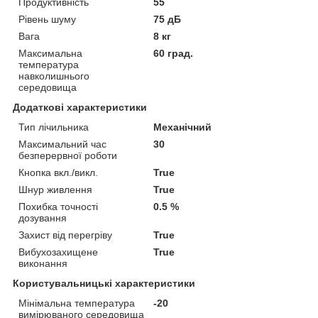
Продуктивність
55
Рівень шуму
75 дБ
Вага
8 кг
Максимальна
60 град.
температура
навколишнього
середовища
Додаткові характеристики
Тип лічильника
Механічний
Максимальний час
30
безперервної роботи
Кнопка вкл./викл.
True
Шнур живлення
True
Похибка точності
0.5 %
дозування
Захист від перегріву
True
Вибухозахищене
True
виконання
Користувальницькі характеристики
Мінімальна температура
-20
вимірюваного середовища