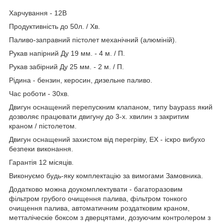
Харчування - 12В
Продуктивність до 50л. / Хв.
Паливо-заправний пістолет механічний (алюміній).
Рукав напірний Ду 19 мм. - 4 м. / П.
Рукав забірний Ду 25 мм. - 2 м. / П.
Рідина - бензин, керосин, дизельне паливо.
Час роботи - 30хв.
Двигун оснащений перепускним клапаном, типу baypass який
дозволяє працювати двигуну до 3-х. хвилин з закритим
краном / пістолетом.
Двигун оснащений захистом від перегріву, ЕХ - іскро вибухо
безпеки виконання.
Гарантія 12 місяців.
Виконуємо будь-яку комплектацію за вимогами Замовника.
Додатково можна доукомплектувати - багаторазовим
фільтром грубого очищення палива, фільтром тонкого
очищення палива, автоматичним роздатковим краном,
метталіческіе боксом з дверцятами, дозуючим контролером з