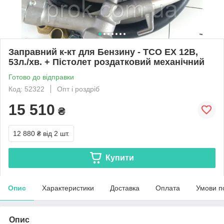
Заправний к-кт для Бензину - ТСО ЕХ 12В,
53л./хв. + Пістолет роздатковий механічний
Готово до відправки
Код: 52322
Опт і роздріб
15 510
₴
12 880 ₴
від 2 шт.
Купити
Опис
Характеристики
Доставка
Оплата
Умови п
Опис