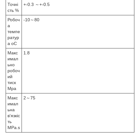
Точні
+-0.3 ～+-0.5
сть %
Робоч
-10～80
а
темпе
ратур
а oC
Макс
1.8
имал
ьно
робоч
ий
тиск
Mpa
Макс
2～75
имал
ьна
в'язкіс
ть
MPa.s