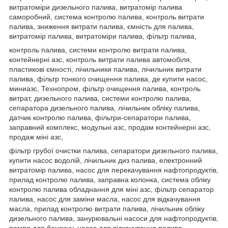
витратоміри дизельного палива, витратомір палива
саморобний, система контролю палива, контроль витрати
палива, зниження витрати палива, ємність для палива,
витратомір палива, витратоміри палива, фільтр палива,
контроль палива, системи контролю витрати палива,
контейнерні азс, контроль витрати палива автомобіля,
пластикові ємності, лічильники палива, лічильник витрати
палива, фільтр тонкого очищення палива, де купити насос,
миниазс, Технопром, фільтр очищення палива, контроль
витрат, дизельного палива, системи контролю палива,
сепаратора дизельного палива, лічильник обліку палива,
датчик контролю палива, фільтри-сепаратори палива,
заправний комплекс, модульні азс, продам контейнерні азс,
продаж міні азс,
фільтр грубої очистки палива, сепаратори дизельного палива,
купити насос водолій, лічильник диз палива, електронний
витратомір палива, насос для перекачування нафтопродуктів,
прилад контролю палива, заправна колонка, система обліку
контролю палива обладнання для міні азс, фільтр сепаратор
палива, насос для заміни масла, насос для відкачування
масла, прилад контролю витрати палива, лічильник обліку
дизельного палива, занурювальні насоси для нафтопродуктів,
помпа для бензину, насос для відкачування палива,