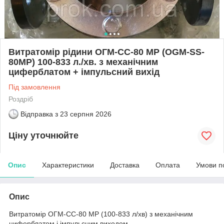
Витратомір рідини ОГМ-СС-80 МР (OGM-SS-
80MP) 100-833 л./хв. з механічним
циферблатом + імпульсний вихід
Під замовлення
Роздріб
Відправка з
23 серпня 2026
Ціну уточнюйте
Опис
Характеристики
Доставка
Оплата
Умови п
Опис
Витратомір ОГМ-СС-80 МР (100-833 л/хв) з механічним
циферблатом і імпульсним виходом