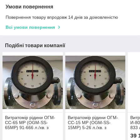
Умови повернення
Повернення товару впродовж 14 днів за домовленістю
Всі умови повернення
Подібні товари компанії
Витратомір рідини ОГМ-
Витратомір рідини ОГМ-
Витр
СС-65 МР (OGM-SS-
СС-15 МР (OGM-SS-
И-80
65MP) 91-666 л./хв. з
15MP) 5-26 л./хв. з
833 
механичским
механічним циферблатом
циф
39 
циферблатом +
+ імпульсний вихід