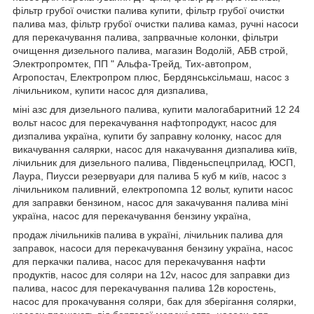
фільтр грубої очистки палива купити, фільтр грубої очистки
палива маз, фільтр грубої очистки палива камаз, ручні насоси
для перекачування палива, запрвачные колонки, фільтри
очищення дизельного палива, магазин Водолій, АБВ строй,
Электропромтек, ПП " Альфа-Трейд, Тих-автопром,
Агропостач, Електропром плюс, Бердянськсільмаш, насос з
лічильником, купити насос для дизпалива,
міні азс для дизельного палива, купити малогабаритний 12 24
вольт насос для перекачування нафтопродукт, насос для
дизпалива україна, купити бу заправну колонку, насос для
викачування салярки, насос для накачування дизпалива київ,
лічильник для дизельного палива, Південьспецприлад, ЮСП,
Лаура, Пиусси резервуари для палива 5 куб м київ, насос з
лічильником паливний, електропомпа 12 вольт, купити насос
для заправки бензином, насос для закачування палива міні
україна, насос для перекачування бензину україна,
продаж лічильників палива в україні, лічильник палива для
заправок, насоси для перекачування бензину україна, насос
для перкачки палива, насос для перекачування нафти
продуктів, насос для соляри на 12v, насос для заправки диз
палива, насос для перекачування палива 12в коростень,
насос для прокачування соляри, бак для зберігання солярки,