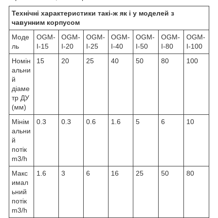
Технічні характеристики такі-ж як і у моделей з
чавунним корпусом
Моде
OGM-
OGM-
OGM-
OGM-
OGM-
OGM-
OGM-
ль
I-15
I-20
I-25
I-40
I-50
I-80
I-100
Номін
15
20
25
40
50
80
100
альни
й
діаме
тр ДУ
(мм)
Мінім
0.3
0.3
0.6
1.6
5
6
10
альни
й
потік
m3/h
Макс
1.6
3
6
16
25
50
80
имал
ьний
потік
m3/h