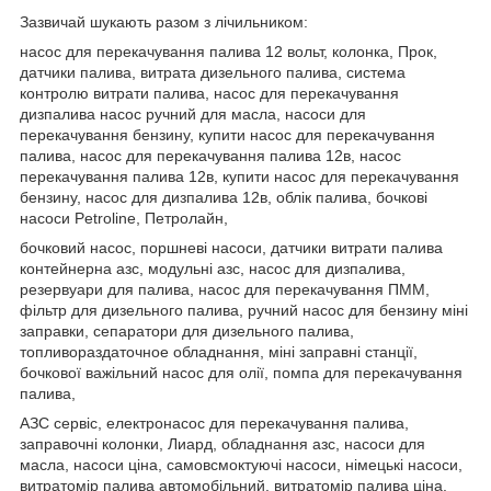
Зазвичай шукають разом з лічильником:
насос для перекачування палива 12 вольт, колонка, Прок,
датчики палива, витрата дизельного палива, система
контролю витрати палива, насос для перекачування
дизпалива насос ручний для масла, насоси для
перекачування бензину, купити насос для перекачування
палива, насос для перекачування палива 12в, насос
перекачування палива 12в, купити насос для перекачування
бензину, насос для дизпалива 12в, облік палива, бочкові
насоси Petroline, Петролайн,
бочковий насос, поршневі насоси, датчики витрати палива
контейнерна азс, модульні азс, насос для дизпалива,
резервуари для палива, насос для перекачування ПММ,
фільтр для дизельного палива, ручний насос для бензину міні
заправки, сепаратори для дизельного палива,
топливораздаточное обладнання, міні заправні станції,
бочкової важільний насос для олії, помпа для перекачування
палива,
АЗС сервіс, електронасос для перекачування палива,
заправочні колонки, Лиард, обладнання азс, насоси для
масла, насоси ціна, самовсмоктуючі насоси, німецькі насоси,
витратомір палива автомобільний, витратомір палива ціна,