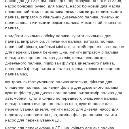
насос для дт 12 вольт насос для перекачування палива 220в,
насос бочкової ручної для масла, насос бочковий для масла,
електронний лічильник палива, лічильник витрати дизельного
палива, витратомір лічильник дизельного палива, лічильник
палива ціна, лічильники рідкого палива механічний лічильник
палива,
придбати лічильник обліку палива, купити лічильник для
палива, витратоміри, лічильники палива, витрата палива,
паливний фільтр, мобільні міні азс, контейнерні міні азс, насос
для перекачування бензину ціна, купити витратомір палива,
фільтри очищення палива дизелів, фільтр сепаратор
дизельного палива, підігрівач фільтра дизельного палива,
повітряний фільтр витрата палива, фільтр тонкого очищення
палива маз,
контроль витрат умовного палива котельня, фільтри для
очищення палива, паливний фільтр для дизельного палива,
купити фільтр для дизельного палива, витратомір палива для
автомобіля, купити фільтр попереднього очищення палива,
фільтр тонкого очищення палива ціна, купити насос для
перекачування дизеля, купити насос для дизеля, насос для
перекачування дизеля ціна, заміна фільтра палива, купити
насос для перекачування ДТ,
насос для перекачування ДТ ціна, фільтр для диз палива,