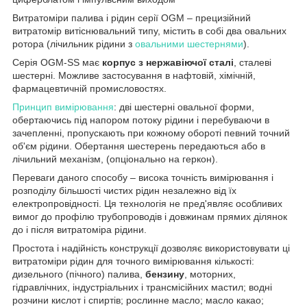
Витратоміри палива і рідин серії OGM – прецизійний
витратомір витіснювальний типу, містить в собі два овальних
ротора (лічильник рідини з
овальними шестернями
).
Серія OGM-SS має
корпус з нержавіючої сталі
, сталеві
шестерні. Можливе застосування в нафтовій, хімічній,
фармацевтичній промисловостях.
Принцип вимірювання
: дві шестерні овальної форми,
обертаючись під напором потоку рідини і перебуваючи в
зачепленні, пропускають при кожному обороті певний точний
об'єм рідини. Обертання шестерень передаються або в
лічильний механізм, (опціонально на геркон).
Переваги даного способу – висока точність вимірювання і
розподілу більшості чистих рідин незалежно від їх
електропровідності. Ця технологія не пред'являє особливих
вимог до профілю трубопроводів і довжинам прямих ділянок
до і після витратоміра рідини.
Простота і надійність конструкції дозволяє використовувати ці
витратоміри рідин для точного вимірювання кількості:
дизельного (пічного) палива,
бензину
, моторних,
гідравлічних, індустріальних і трансмісійних мастил; водні
розчини кислот і спиртів; рослинне масло; масло какао;