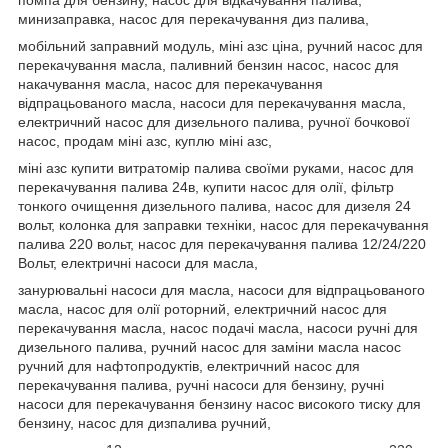
минизаправка, насос для перекачування диз палива,
мобільний заправний модуль, міні азс ціна, ручний насос для
перекачування масла, паливний бензин насос, насос для
накачування масла, насос для перекачування
відпрацьованого масла, насоси для перекачування масла,
електричний насос для дизельного палива, ручної бочкової
насос, продам міні азс, куплю міні азс,
міні азс купити витратомір палива своїми руками, насос для
перекачування палива 24в, купити насос для олії, фільтр
тонкого очищення дизельного палива, насос для дизеля 24
вольт, колонка для заправки техніки, насос для перекачування
палива 220 вольт, насос для перекачування палива 12/24/220
Вольт, електричні насоси для масла,
занурювальні насоси для масла, насоси для відпрацьованого
масла, насос для олії роторний, електричний насос для
перекачування масла, насос подачі масла, насоси ручні для
дизельного палива, ручний насос для заміни масла насос
ручний для нафтопродуктів, електричний насос для
перекачування палива, ручні насоси для бензину, ручні
насоси для перекачування бензину насос високого тиску для
бензину, насос для дизпалива ручний,