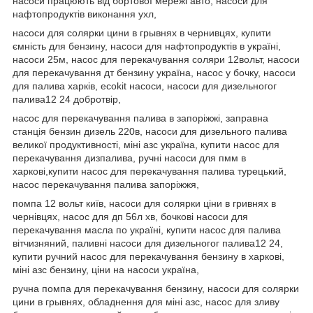
насоси працюють від бортової мережі авто, насоси для
нафтопродуктів виконання ухл,
насоси для солярки цини в грывнях в чернивцях, купити
ємність для бензину, насоси для нафтопродуктів в україні,
насоси 25м, насос для перекачування соляри 12вольт, насоси
для перекачування дт бензину україна, насос у бочку, насоси
для палива харків, ecokit насоси, насоси для дизельногог
палива12 24 добротвір,
насос для перекачування палива в запоріжжі, заправна
станція бензин дизель 220в, насоси для дизельного палива
великої продуктивності, міні азс україна, купити насос для
перекачування дизпалива, ручні насоси для пмм в
харкові,купити насос для перекачування палива турецький,
насос перекачування палива запоріжжя,
помпа 12 вольт київ, насоси для солярки ціни в гривнях в
чернівцях, насос для дп 56л хв, бочкові насоси для
перекачування масла по україні, купити насос для палива
вітчизняний, паливні насоси для дизельногог палива12 24,
купити ручний насос для перекачування бензину в харкові,
міні азс бензину, ціни на насоси україна,
ручна помпа для перекачування бензину, насоси для солярки
цини в грывнях, обладнення для міні азс, насос для зливу