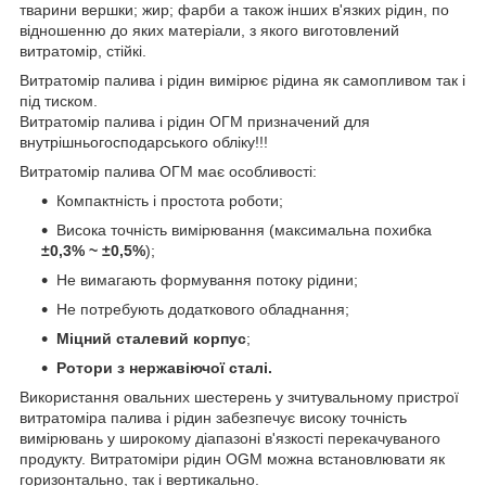
тварини вершки; жир; фарби а також інших в'язких рідин, по
відношенню до яких матеріали, з якого виготовлений
витратомір, стійкі.
Витратомір палива і рідин вимірює рідина як самопливом так і
під тиском.
Витратомір палива і рідин ОГМ призначений для
внутрішньогосподарського обліку!!!
Витратомір палива ОГМ має особливості:
Компактність і простота роботи;
Висока точність вимірювання (максимальна похибка
±0,3% ~
±0,5%
);
Не вимагають формування потоку рідини;
Не потребують додаткового обладнання;
Міцний сталевий корпус
;
Ротори з нержавіючої сталі.
Використання овальних шестерень у зчитувальному пристрої
витратоміра палива і рідин забезпечує високу точність
вимірювань у широкому діапазоні в'язкості перекачуваного
продукту. Витратоміри рідин OGM можна встановлювати як
горизонтально, так і вертикально.