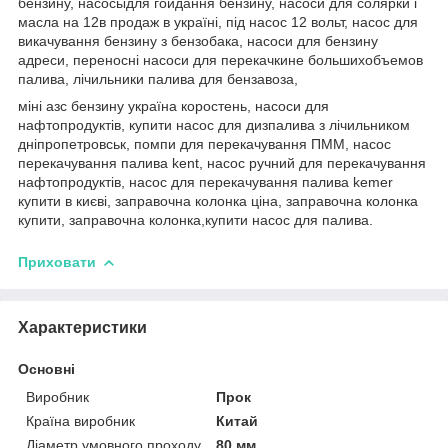
бензину, насосыдля гойдання бензину, насоси для солярки і
масла на 12в продаж в україні, під насос 12 вольт, насос для
викачування бензину з бензобака, насоси для бензину
адреси, переносні насоси для перекачкине большихобъемов
палива, лічильники палива для бензавоза,
міні азс бензину україна коростень, насоси для
нафтопродуктів, купити насос для дизпалива з лічильником
дніпропетровськ, помпи для перекачування ПММ, насос
перекачування палива kent, насос ручний для перекачування
нафтопродуктів, насос для перекачування палива kemer
купити в києві, заправочна колонка ціна, заправочна колонка
купити, заправочна колонка,купити насос для палива.
Приховати
Характеристики
Основні
Виробник
Прок
Країна виробник
Китай
Діаметр умовного проходу,
80 мм