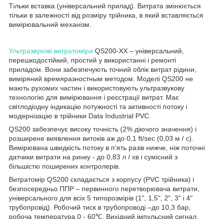
Тільки вставка (універсальний прилад). Витрата змінюється
тільки в залежності від розміру трійника, в який вставляється
вимірювальний механізм.
Ультразвукові витратоміри
QS200-ХХ – універсальний,
перешкодостійкий, простий у використанні і ремонті
приладом. Вони забезпечують точний облік витрат рідини,
виміряний времяразностным методом. Моделі QS200 не
мають рухомих частин і використовують ультразвукову
технологію для вимірювання і реєстрації витрат. Має
світлодіодну індикацію потужності та активності потоку і
модернізацію в трійники Data Industrial PVC.
QS200 забезпечує високу точність (2% діючого значення) і
розширене виявлення витоків аж до 0,1 ft/sec (0,03 м / с).
Вимірювана швидкість потоку в п'ять разів нижче, ніж поточні
датчики витрати на ринку - до 0,83 л / хв і сумісний з
більшістю поширених контролерів.
Витратомір QS200 складається з корпусу (PVC трійника) і
безпосередньо ППР – первинного перетворювача витрати,
універсального для всіх 5 типорозмірів (1", 1,5", 2", 3" і 4"
трубопровід). Робочий тиск в трубопроводі –до 10,3 бар,
робоча температура 0 - 60℃. Вихідний імпульсний сигнал,