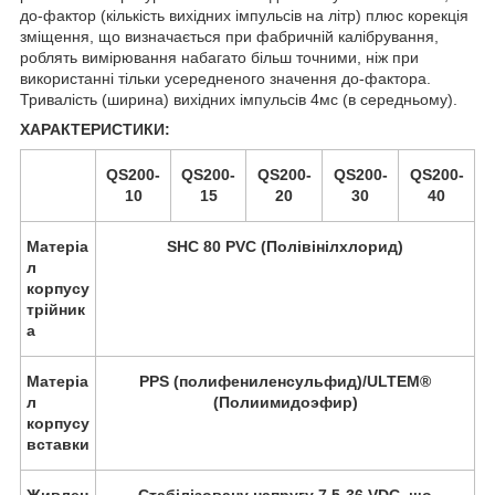
до-фактор (кількість вихідних імпульсів на літр) плюс корекція
зміщення, що визначається при фабричній калібрування,
роблять вимірювання набагато більш точними, ніж при
використанні тільки усередненого значення до-фактора.
Тривалість (ширина) вихідних імпульсів 4мс (в середньому).
ХАРАКТЕРИСТИКИ:
QS200-
QS200-
QS200-
QS200-
QS200-
10
15
20
30
40
Матеріа
SHC 80 PVC (Полівінілхлорид)
л
корпусу
трійник
а
Матеріа
PPS (полифениленсульфид)/ULTEM®
л
(Полиимидоэфир)
корпусу
вставки
Живлен
Стабілізовану напругу 7,5-36 VDC, що