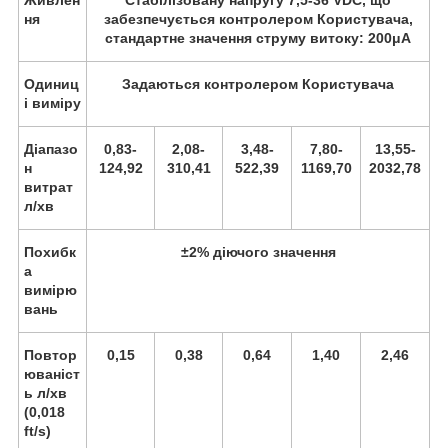
ня
забезпечується контролером Користувача,
стандартне значення струму витоку: 200μА
Одиниц
Задаються контролером Користувача
і виміру
Діапазо
0,83-
2,08-
3,48-
7,80-
13,55-
н
124,92
310,41
522,39
1169,70
2032,78
витрат
л/хв
Похибк
±2% діючого значення
а
вимірю
вань
Повтор
0,15
0,38
0,64
1,40
2,46
юваніст
ь л/хв
(0,018
ft/s)