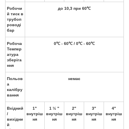
Робочи
до 10,3 при 60
℃
й тиск в
трубоп
роводі
бар
Робоча
0
℃ - 60
℃ / 0
℃ - 60
℃
Темпер
атура
зберіга
ння
Польов
немає
а
калібру
вання
Вхідний
1"
1 ½ "
2"
3"
4"
/
внутріш
внутріш
внутріш
внутріш
внутріш
вихідни
ня
ня
ня
ня
ня
й