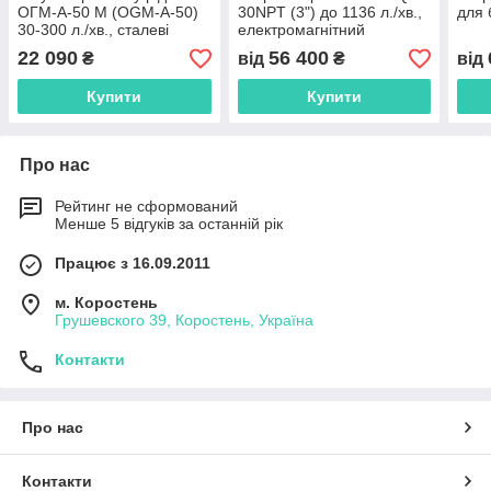
ОГМ-А-50 М (OGM-А-50)
30NPT (3") до 1136 л./хв.,
для 
30-300 л./хв., сталеві
електромагнітний
шестерні
22 090
56 400
₴
від
₴
від
Купити
Купити
Про нас
Рейтинг не сформований
Менше 5 відгуків за останній рік
Працює з 16.09.2011
м. Коростень
Грушевского 39, Коростень, Україна
Контакти
Про нас
Контакти