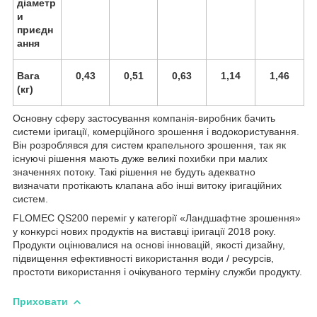
діаметр
и
приєдн
ання
Вага
0,43
0,51
0,63
1,14
1,46
(кг)
Основну сферу застосування компанія-виробник бачить
системи іригації, комерційного зрошення і водокористування.
Він розроблявся для систем крапельного зрошення, так як
існуючі рішення мають дуже великі похибки при малих
значеннях потоку. Такі рішення не будуть адекватно
визначати протікають клапана або інші витоку іригаційних
систем.
FLOMEC QS200 переміг у категорії «Ландшафтне зрошення»
у конкурсі нових продуктів на виставці іригації 2018 року.
Продукти оцінювалися на основі інновацій, якості дизайну,
підвищення ефективності використання води / ресурсів,
простоти використання і очікуваного терміну служби продукту.
Приховати