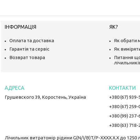
ІНФОРМАЦІЯ
ЯК?
Оплата та доставка
Як обрати 
Гарантія та сервіс
Як вимірят
Возврат товара
Питання щ
лічильникі
Грушевского 39, Коростень, Україна
+380 (67) 939-
+380 (67) 259-
+380 (99) 237-
+380 (63) 718-
Лічильник витратомір рідини G(N/I/B)T/P-XXXX.X.X до 1250 л