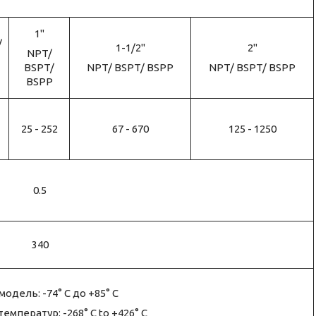
1"
/
1-1/2"
2"
NPT/
BSPT/
NPT/ BSPT/ BSPP
NPT/ BSPT/ BSPP
BSPP
25 - 252
67 - 670
125 - 1250
0.5
340
модель: -74° C до +85° C
емператур: -268° C to +426° C