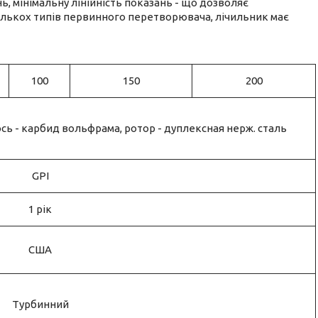
ань, мінімальну лінійність показань - що дозволяє
кількох типів первинного перетворювача, лічильник має
100
150
200
сь - карбид вольфрама, ротор - дуплексная нерж. сталь
GPI
1 рік
США
Турбинний