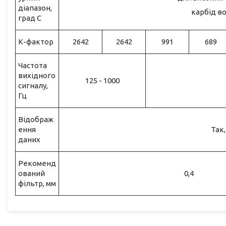
діапазон,
карбід во
град С
К-фактор
2642
2642
991
689
Частота
вихідного
125 - 1000
сигналу,
Гц
Відображ
ення
Так
даних
Рекоменд
ований
0,4
фільтр, мм