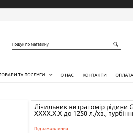
ТОВАРИ ТА ПОСЛУГИ
О НАС
КОНТАКТИ
ОПЛАТА
Лічильник витратомір рідини G(
XXXX.X.X до 1250 л./хв., турбін
Під замовлення