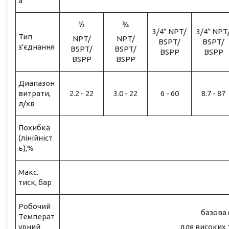
а
½
¾
3/4” NPT/
3/4” NPT
Тип
NPT/
NPT/
BSPT/
BSPT/
з'єднання
BSPT/
BSPT/
BSPP
BSPP
BSPP
BSPP
Диапазон
витрати,
2.2 - 22
3.0 - 22
6 - 60
8.7 - 87
л/хв
Похибка
(лінійніст
ь),%
Макс.
тиск, бар
Робочий
базова 
Температ
урний
для високих т