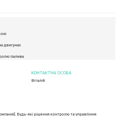
ькою
на двигунах
тролю палива
Віталій
Компанія]. Будь-які рішення контролю та управління