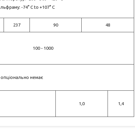
льфраму: -74° C to +107° C
237
90
48
100 - 1000
, опціонально немає
1,0
1,4