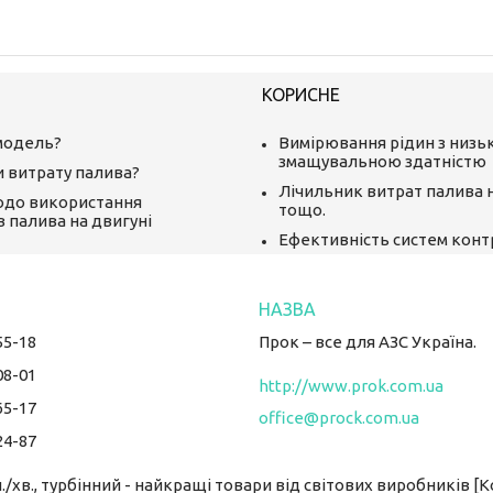
КОРИСНЕ
модель?
Вимірювання рідин з низ
змащувальною здатністю
и витрату палива?
Лічильник витрат палива 
одо використання
тощо.
в палива на двигуні
Ефективність систем кон
55-18
Прок – все для АЗС Україна.
08-01
http://www.prok.com.ua
65-17
office@prock.com.ua
24-87
./хв., турбінний - найкращі товари від світових виробників [