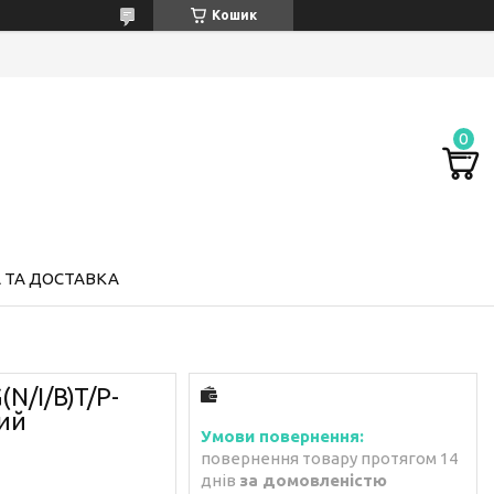
Кошик
 ТА ДОСТАВКА
N/I/B)T/P-
ний
повернення товару протягом 14
днів
за домовленістю