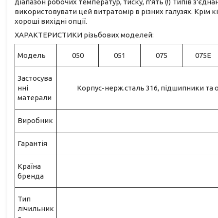
діапазон робочих температур, тиску, п'ять (!) Типів з'єдн
використовувати цей витратомір в різних галузях. Крім 
хороші вихідні опції.
ХАРАКТЕРИСТИКИ різьбових моделей:
Модель
050
051
075
075E
Застосува
нні
Корпус-нерж.сталь 316, підшипники та о
матерали
Виробник
Гарантія
Країна
бренда
Тип
лічильник