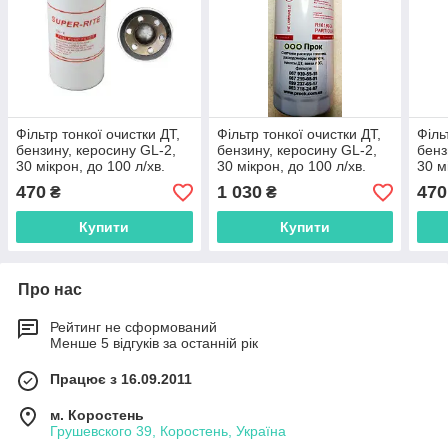
Фільтр тонкої очистки ДТ,
Фільтр тонкої очистки ДТ,
Філь
бензину, керосину GL-2,
бензину, керосину GL-2,
бенз
30 мікрон, до 100 л/хв.
30 мікрон, до 100 л/хв.
30 м
470
1 030
470
₴
₴
Купити
Купити
Про нас
Рейтинг не сформований
Менше 5 відгуків за останній рік
Працює з 16.09.2011
м. Коростень
Грушевского 39, Коростень, Україна