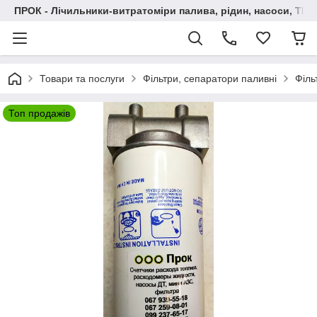
ПРОК - Лічильники-витратоміри палива, рідин, насоси, ТРК
Товари та послуги
Фільтри, сепаратори паливні
Філь
Топ продажів