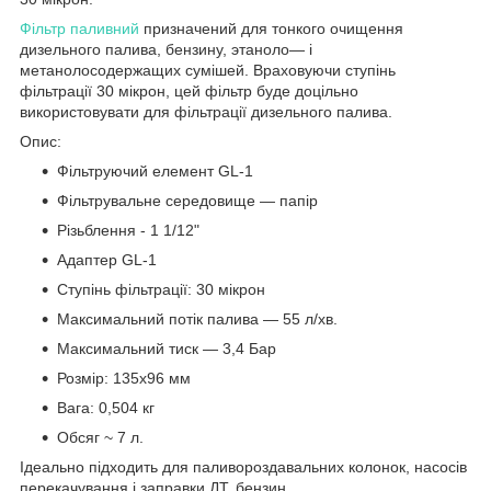
Фільтр паливний
призначений для тонкого очищення
дизельного палива, бензину, этаноло— і
метанолосодержащих сумішей. Враховуючи ступінь
фільтрації 30 мікрон, цей фільтр буде доцільно
використовувати для фільтрації дизельного палива.
Опис:
Фільтруючий елемент GL-1
Фільтрувальне середовище — папір
Різьблення - 1 1/12"
Адаптер GL-1
Ступінь фільтрації: 30 мікрон
Максимальний потік палива — 55 л/хв.
Максимальний тиск — 3,4 Бар
Розмір: 135х96 мм
Вага: 0,504 кг
Обсяг ~ 7 л.
Ідеально підходить для паливороздавальних колонок, насосів
перекачування і заправки ДТ, бензин.