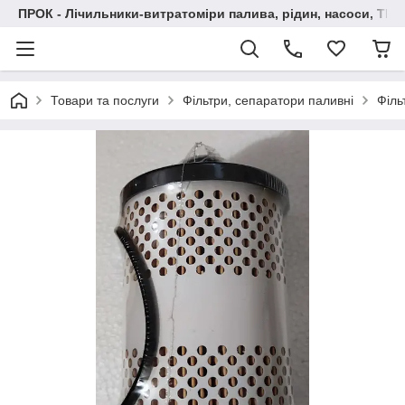
ПРОК - Лічильники-витратоміри палива, рідин, насоси, ТРК
Товари та послуги
Фільтри, сепаратори паливні
Філь