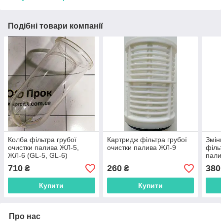
Подібні товари компанії
Колба фільтра грубої
Картридж фільтра грубої
Змін
очистки палива ЖЛ-5,
очистки палива ЖЛ-9
філь
ЖЛ-6 (GL-5, GL-6)
пали
30мк
710
260
380
₴
₴
Купити
Купити
Про нас