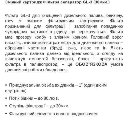
Змінний картридж Фільтра сепаратор GL-3 (30мкм.)
Фільтр GL-3 для очищення дизельного палива, бензину,
гасу з змінним фільтруючим картриджем. Фільтр
призначений для фільтрації і запобігання попаданню
чужорідних частинок в рідину, що перекачується. Фільтр
має прозору колбу з злівним краном. Головний ворог
насосів, лічильників-витратомірів для дизельного палива –
абразивні частинки (бруд), іржа, пісок та ін Якість
дизельного палива далеко від ідеального, з огляду на
«чистоту» ємностей бензовозів, бочок – присутність
фільтра в паливопроводі – це
ОБОВ'ЯЗКОВА
умова
довговічної роботи обладнання.
Приєднувальна різьба вхід/вихід – 1" (один дюйм
внутрішня)
Потік рідини – до 80 л/хв.
Ступінь фільтрації – до 30мкм.
Фільтруючий елемент з волого-відділювачем