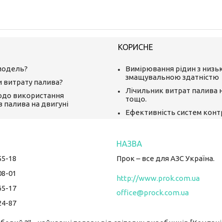
КОРИСНЕ
модель?
Вимірювання рідин з низ
змащувальною здатністю
и витрату палива?
Лічильник витрат палива 
одо використання
тощо.
в палива на двигуні
Ефективність систем кон
55-18
Прок – все для АЗС Україна.
08-01
http://www.prok.com.ua
65-17
office@prock.com.ua
24-87