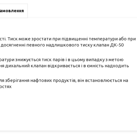
замовлення
сті. Тиск може зростати при підвищенні температури або при
при досягненні певного надлишкового тиску клапан ДК-50
ратури знижується тиск парів і в цьому випадку з метою
я дихальний клапан відкривається і в ємність надходить
я зберігання нафтових продуктів, він встановлюється на
остях