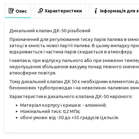
Характеристики
Інформація для 
Опис
Дихальний клапан ДК-50 різьбовий
Призначений для регулювання тиску парів палива в ємно
затоці в ємність нової партії палива. В цьому випадку 
відкривається і частина парів скидається в атмосферу.
І навпаки, при відпуску пального або при зниженні темпе
недопущення збільшення вакууму понад певного значенн
атмосферне повітря.
Тому дихальний клапан ДК 50 є необхідним елементом дл
бензинових трубопроводах і на невеликих паливних ємн
Характеристики дихального клапана ДК-50 нарізного:
Матеріал корпусу і кришки: - алюміній;
Номінальний тиск: 0,2 МПа;
обочі умови: від -30 до +55 градусів Цельсія.