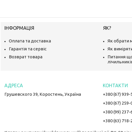
ІНФОРМАЦІЯ
ЯК?
Оплата та доставка
Як обрати 
Гарантія та сервіс
Як вимірят
Возврат товара
Питання щ
лічильникі
Грушевского 39, Коростень, Україна
+380 (67) 939-
+380 (67) 259-
+380 (99) 237-
+380 (63) 718-