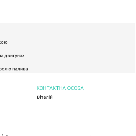
ькою
на двигунах
тролю палива
Віталій