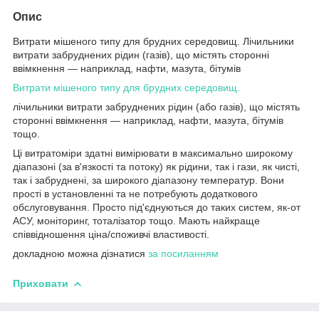
Опис
Витрати мішеного типу для брудних середовищ. Лічильники
витрати забруднених рідин (газів), що містять сторонні
ввімкнення — наприклад, нафти, мазута, бітумів
Витрати мішеного типу для брудних середовищ.
лічильники витрати забруднених рідин (або газів), що містять
сторонні ввімкнення — наприклад, нафти, мазута, бітумів
тощо.
Ці витратоміри здатні вимірювати в максимально широкому
діапазоні (за в'язкості та потоку) як рідини, так і гази, як чисті,
так і забруднені, за широкого діапазону температур. Вони
прості в установленні та не потребують додаткового
обслуговування. Просто під'єднуються до таких систем, як-от
АСУ, моніторинг, тоталізатор тощо. Мають найкраще
співвідношення ціна/споживчі властивості.
докладною можна дізнатися
за посиланням
Приховати