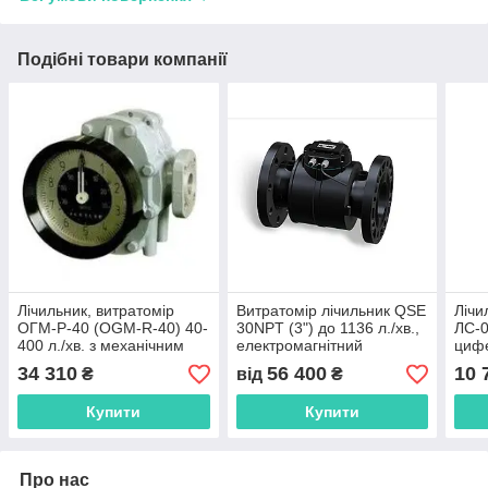
Подібні товари компанії
Лічильник, витратомір
Витратомір лічильник QSE
Лічи
ОГМ-Р-40 (OGM-R-40) 40-
30NPT (3") до 1136 л./хв.,
ЛС-0
400 л./хв. з механічним
електромагнітний
цифе
циферблатом
імпу
34 310
56 400
10 
₴
від
₴
Купити
Купити
Про нас