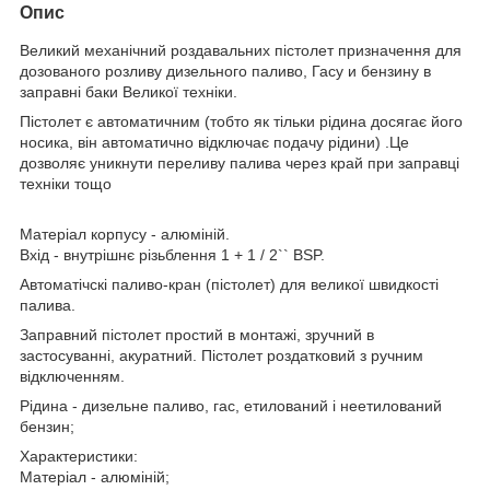
Опис
Великий механічний роздавальних пістолет призначення для
дозованого розливу дизельного паливо, Гасу и бензину в
заправні баки Великої техніки.
Пістолет є автоматичним (тобто як тільки рідина досягає його
носика, він автоматично відключає подачу рідини) .Це
дозволяє уникнути переливу палива через край при заправці
техніки тощо
Матеріал корпусу - алюміній.
Вхід - внутрішнє різьблення 1 + 1 / 2`` BSP.
Автоматічскі паливо-кран (пістолет) для великої швидкості
палива.
Заправний пістолет простий в монтажі, зручний в
застосуванні, акуратний. Пістолет роздатковий з ручним
відключенням.
Рідина - дизельне паливо, гас, етилований і неетилований
бензин;
Характеристики:
Матеріал - алюміній;