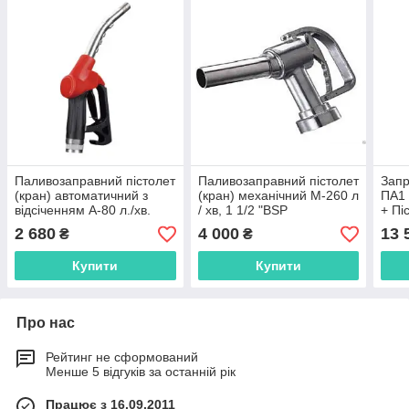
Паливозаправний пістолет
Паливозаправний пістолет
Запр
(кран) автоматичний з
(кран) механічний М-260 л
ПА1 
відсіченням А-80 л./хв.
/ хв, 1 1/2 "BSP
+ Пі
(ZVA), 1" BSP
А-80
2 680
4 000
13 
₴
₴
відс
Купити
Купити
Про нас
Рейтинг не сформований
Менше 5 відгуків за останній рік
Працює з 16.09.2011