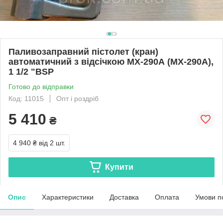
Паливозаправний пістолет (кран)
автоматичний з відсічкою МХ-290А (MX-290A),
1 1/2 "BSP
Готово до відправки
Код: 11015
Опт і роздріб
5 410
₴
4 940 ₴
від 2 шт.
Купити
Опис
Характеристики
Доставка
Оплата
Умови п