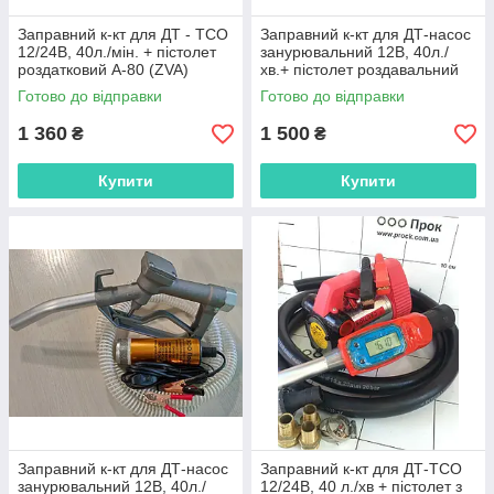
Заправний к-кт для ДТ - ТСО
Заправний к-кт для ДТ-насос
12/24В, 40л./мін. + пістолет
занурювальний 12В, 40л./
роздатковий А-80 (ZVA)
хв.+ пістолет роздавальний
автоматичний з відсіченням
Механічний (пласт.
Готово до відправки
Готово до відправки
нерж.носик)
1 360
1 500
₴
₴
Купити
Купити
Заправний к-кт для ДТ-насос
Заправний к-кт для ДТ-ТСО
занурювальний 12В, 40л./
12/24В, 40 л./хв + пістолет з