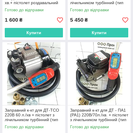
хв.+ пістолет роздавальний
лічильником турбінний (тип
Механічний (алюміній)
ВЛ)
Готово до відправки
Готово до відправки
1 600
5 450
₴
₴
Купити
Купити
Заправний к-кт для ДТ-ТСО
Заправний к-кт для ДТ - ПА1
220В 60 л./хв + пістолет з
(PA1) 220В/70л./хв. + пістолет
лічильником турбінний (тип
з лічильником турбінний (тип
ВЛ)
ВЛ)
Готово до відправки
Готово до відправки