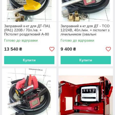
Заправний к-кт для ДТ-ПА1
Заправний к-кт для ДТ - ТСО
(PA1) 220В / 70л./хв. +
12/24В, 40л./мін. + пістолет з
Пістолет роздатковий А-80
лічильником (овальні
(ZVA) автоматичний з
шестерні)
Готово до відправки
Готово до відправки
відсічкою
13 540
9 400
₴
₴
Купити
Купити