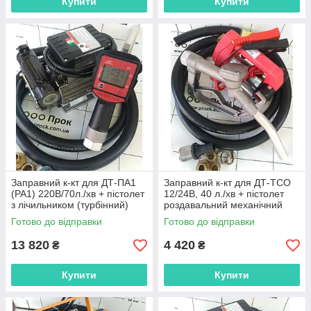
Купити
Купити
Заправний к-кт для ДТ-ПА1
Заправний к-кт для ДТ-ТСО
(PA1) 220В/70л./хв + пістолет
12/24В, 40 л./хв + пістолет
з лічильником (турбінний)
роздавальний механічний
Готово до відправки
Готово до відправки
13 820
4 420
₴
₴
Купити
Купити