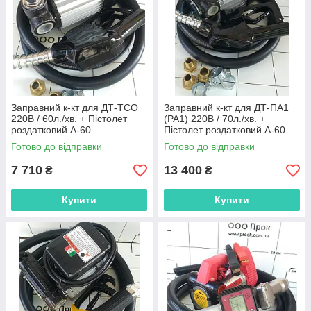
Заправний к-кт для ДТ-ТСО
Заправний к-кт для ДТ-ПА1
220В / 60л./хв. + Пістолет
(PA1) 220В / 70л./хв. +
роздатковий А-60
Пістолет роздатковий А-60
автоматичний з відсічкою
автоматичний з відсічкою
Готово до відправки
Готово до відправки
7 710
13 400
₴
₴
Купити
Купити