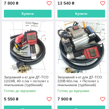
7 800
13 540
₴
₴
Купити
Купити
Заправний к-кт для ДТ-ТСО
Заправний к-кт для ДТ-ТСО
12/24В, 40 л./хв + пістолет з
220В 60л./хв. + Пістолет з
лічильником (турбінний)
лічильником (турбінний)
Готово до відправки
Готово до відправки
5 550
7 900
₴
₴