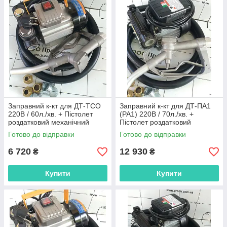
Заправний к-кт для ДТ-ТСО
Заправний к-кт для ДТ-ПА1
220В / 60л./хв. + Пістолет
(PA1) 220В / 70л./хв. +
роздатковий механічний
Пістолет роздатковий
механічний
Готово до відправки
Готово до відправки
6 720
12 930
₴
₴
Купити
Купити