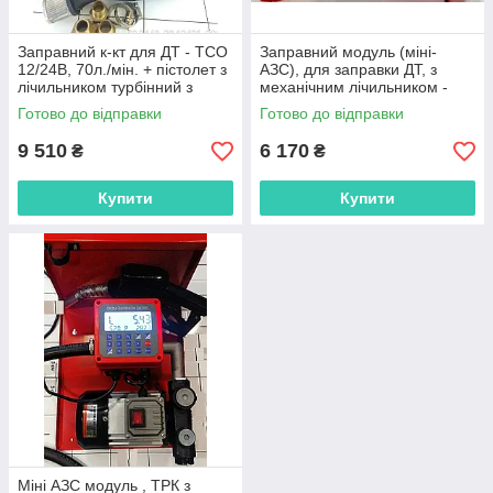
Заправний к-кт для ДТ - ТСО
Заправний модуль (міні-
12/24В, 70л./мін. + пістолет з
АЗС), для заправки ДТ, з
лічильником турбінний з
механічним лічильником -
відсіченням (автоматичний)
12В, 40л./хв.
Готово до відправки
Готово до відправки
9 510
6 170
₴
₴
Купити
Купити
Міні АЗС модуль , ТРК з